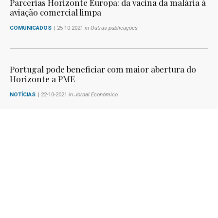
Parcerias Horizonte Europa: da vacina da malária à
aviação comercial limpa
COMUNICADOS
| 25-10-2021
in Outras publicações
Portugal pode beneficiar com maior abertura do
Horizonte a PME
NOTÍCIAS
| 22-10-2021
in Jornal Económico
European Parliament supports implementation of
European partnerships under Horizon Europe
programme
NOTÍCIAS
| 21-10-2021
in Agence Europe