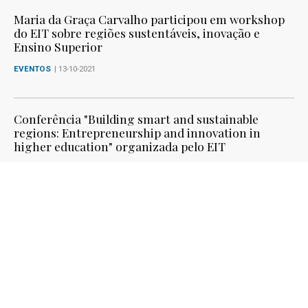
Maria da Graça Carvalho participou em workshop
do EIT sobre regiões sustentáveis, inovação e
Ensino Superior
EVENTOS
| 13-10-2021
Conferência "Building smart and sustainable
regions: Entrepreneurship and innovation in
higher education" organizada pelo EIT
13 OUTUBRO 2021
Conferência "Building the future for Remote Areas:
Connectivity to Spark Rural Innovation"
organizado pela EU40 e o intergrupo RUMRA
13 OUTUBRO 2021