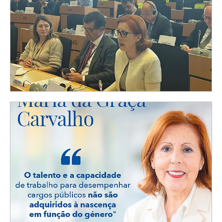
Maria da Graça Carvalho: “Com AI Factory
será criado enorme número de empregos de
alto valor acrescentado”
NOTÍCIAS
| 22-03-2024
in Expresso
INCLUI
Regulamento das “Fábricas da Inteligência
Artificial” aprovado em Bruxelas