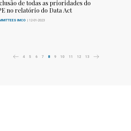
clusão de todas as prioridades do
E no relatório do Data Act
MMITTEES IMCO
| 12-01-2023
4
5
6
7
8
9
10
11
12
13
st news
SEND