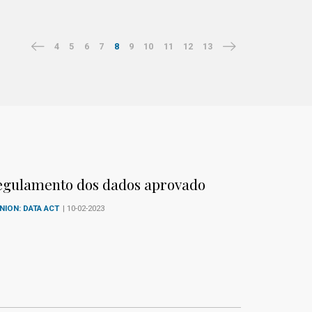
4
5
6
7
8
9
10
11
12
13
egulamento dos dados aprovado
NION: DATA ACT
| 10-02-2023