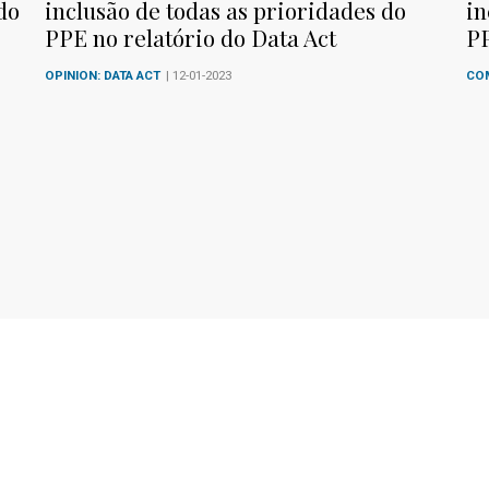
do
inclusão de todas as prioridades do
in
PPE no relatório do Data Act
PP
OPINION: DATA ACT
| 12-01-2023
CO
Signup to receive the late
Instagram