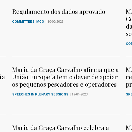
Regulamento dos dados aprovado
Ma
Co
COMMITTEES IMCO
| 10-02-2023
da
so
CO
Maria da Graça Carvalho afirma que a
Ma
ia
União Europeia tem o dever de apoiar
re
os pequenos pescadores e operadores
pr
SPEECHES IN PLENARY SESSIONS
| 19-01-2023
SP
Maria da Graça Carvalho celebra a
Ma