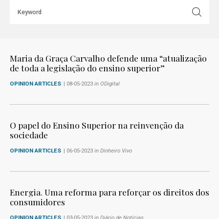
Os jovens portugueses e a Europa
OPINION ARTICLES
| 27-03-2024
in Diário de Notícias
Maria da Graça Carvalho defende uma “atualização
INCLUDES
de toda a legislação do ensino superior”
OPINION ARTICLES
| 08-05-2023
in ODigital
O papel do Ensino Superior na reinvenção da
sociedade
OPINION ARTICLES
| 06-05-2023
in Dinheiro Vivo
Energia. Uma reforma para reforçar os direitos dos
consumidores
OPINION ARTICLES
| 03-05-2023
in Diário de Notícias