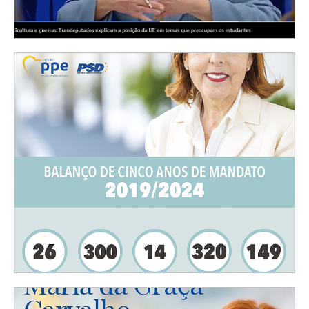
Imigrantes, agricultura e guerras:
Eurodeputados explicam a posição da UE em
temas que preocupam os estudantes
NEWS
| 01-04-2024
in Revista Sábado
INCLUDES