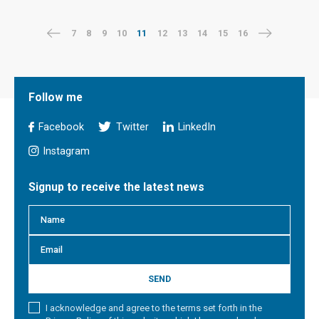
7
8
9
10
11
12
13
14
15
16
Follow me
Facebook
Twitter
LinkedIn
Instagram
Signup to receive the latest news
SEND
I acknowledge and agree to the terms set forth in the