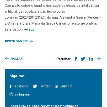
Comissão sobre o quadro dos aspetos éticos da inteligência
artificial, da robótica e das tecnologias
conexas (2020/2012(INL)), do qual Alexandra Geese (Verdes–
EFA) é relatora e Maria da Graça Carvalho relatora-sombra,
está disponível
aqui
.
DOWNLOAD PDF
VOLTAR
Partilhar
Siga-me
Facebook
Twitter
LinkedIn
Instagram
Inscreva-se para receber as novidades