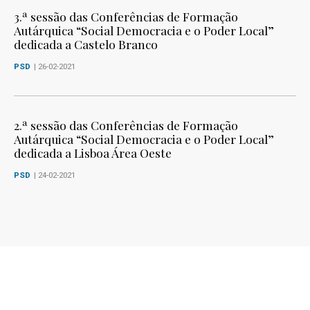
3.ª sessão das Conferências de Formação
Autárquica “Social Democracia e o Poder Local”
dedicada a Castelo Branco
PSD
| 26-02-2021
2.ª sessão das Conferências de Formação
Autárquica “Social Democracia e o Poder Local”
dedicada a Lisboa Área Oeste
PSD
| 24-02-2021
3
4
5
6
7
8
9
10
11
12