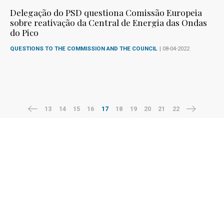
Delegação do PSD questiona Comissão Europeia
sobre reativação da Central de Energia das Ondas
do Pico
QUESTIONS TO THE COMMISSION AND THE COUNCIL
| 08-04-2022
13
14
15
16
17
18
19
20
21
22
Follow me
Facebook
Twitter
LinkedIn
Instagram
Signup to receive the latest news