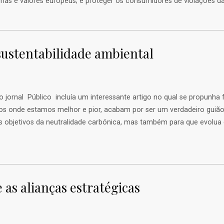
s e valores europeus; e proteger os consumidores de violações da 
ustentabilidade ambiental
 jornal Público incluía um interessante artigo no qual se propunha f
os onde estamos melhor e pior, acabam por ser um verdadeiro guião
s objetivos da neutralidade carbónica, mas também para que evolu
e as alianças estratégicas