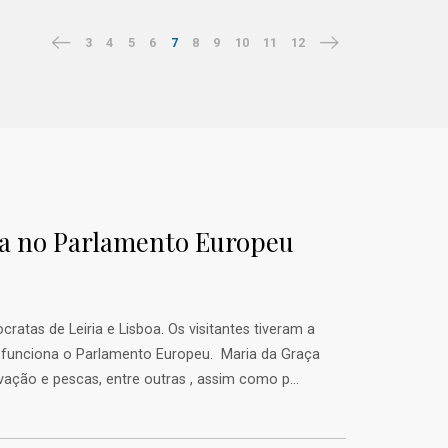
3
4
5
6
7
8
9
10
11
12
boa no Parlamento Europeu
ratas de Leiria e Lisboa. Os visitantes tiveram a
o funciona o Parlamento Europeu. Maria da Graça
novação e pescas, entre outras , assim como p...