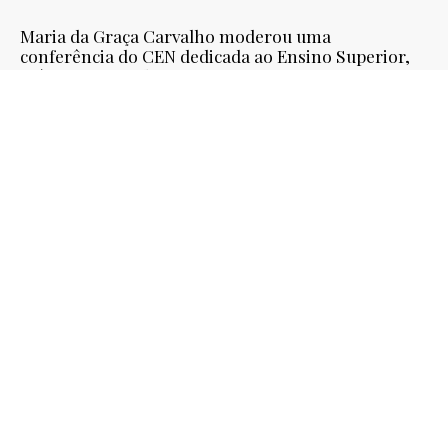
Maria da Graça Carvalho moderou uma
conferência do CEN dedicada ao Ensino Superior,
Ciência e Tecnologia
PSD
| 29-10-2020
Maria da Graça Carvalho recorda papel que
desempenhou nas origens do Instituto Europeu de
Inovação e Tecnologia no décimo aniversário desta
instituição
PRESS RELEASES
| 29-10-2020
in Informação à Imprensa
24
25
26
27
28
29
30
31
32
33