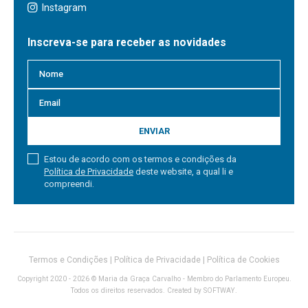
Instagram
Inscreva-se para receber as novidades
ENVIAR
Estou de acordo com os termos e condições da
Política de Privacidade
deste website, a qual li e
compreendi.
Termos e Condições
|
Política de Privacidade
|
Política de Cookies
Copyright 2020 - 2026 © Maria da Graça Carvalho - Membro do Parlamento Europeu.
Todos os direitos reservados. Created by
SOFTWAY
.