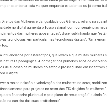
abam por abandonar esta via quer enquanto estudantes ou já como 
 Direitos das Mulheres e da Igualdade dos Géneros, referiu na sua 
igualdade no digital aumenta o fosso salarial, com consequências n
ndimentos das mulheres aposentadas", disse, sublinhando que "está
 novas tecnologias, em particular nas tecnologias digitais". "Uma enor
rtou.
influenciados por estereótipos, que levam a que muitas mulheres s
 natureza pedagógica. A começar nos primeiros anos de escolarid
sos de sucesso de mulheres do setor, e prosseguindo em incentivos 
m o digital.
ver a maior inclusão e valorização das mulheres no setor, mobili
anciamento para projetos no setor das TIC dirigidos às mulheres", g
adro financeiro plurianual e pelo plano de recuperação" e ainda "in
ão na carreira das suas profissionais".