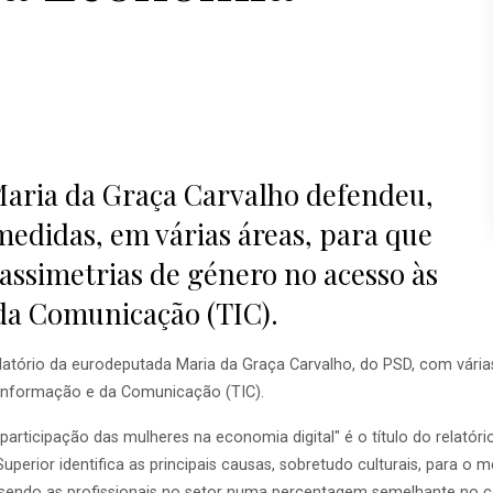
aria da Graça Carvalho defendeu,
 medidas, em várias áreas, para que
 assimetrias de género no acesso às
da Comunicação (TIC).
latório da eurodeputada Maria da Graça Carvalho, do PSD, com vária
 Informação e da Comunicação (TIC).
 participação das mulheres na economia digital" é o título do relató
Superior identifica as principais causas, sobretudo culturais, para 
sendo as profissionais no setor numa percentagem semelhante no con