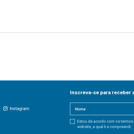
Inscreva-se para receber 
Instagram
Estou de acordo com os termos
website, a qual li e compreendi.