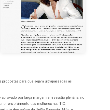
s propostas para que sejam ultrapassadas as
rio aprovado por larga margem em sessão plenária, no
o menor envolvimento das mulheres nas TIC,
junto dos países da União Europeia. Aliás, o