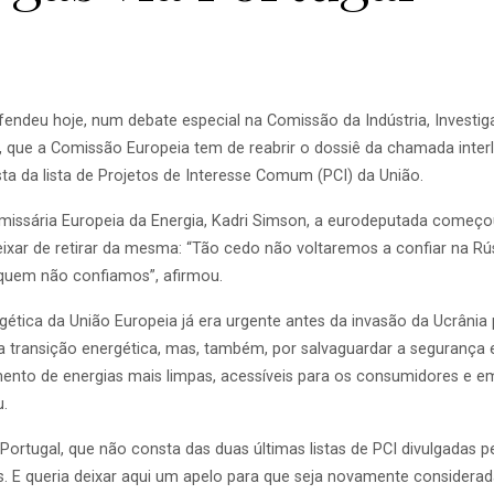
endeu hoje, num debate especial na Comissão da Indústria, Investig
a, que a Comissão Europeia tem de reabrir o dossiê da chamada inte
a da lista de Projetos de Interesse Comum (PCI) da União.
ssária Europeia da Energia, Kadri Simson, a eurodeputada começou 
deixar de retirar da mesma: “Tão cedo não voltaremos a confiar na 
quem não confiamos”, afirmou.
gética da União Europeia já era urgente antes da invasão da Ucrânia
da transição energética, mas, também, por salvaguardar a segurança
mento de energias mais limpas, acessíveis para os consumidores e
u.
 Portugal, que não consta das duas últimas listas de PCI divulgadas 
. E queria deixar aqui um apelo para que seja novamente considerada