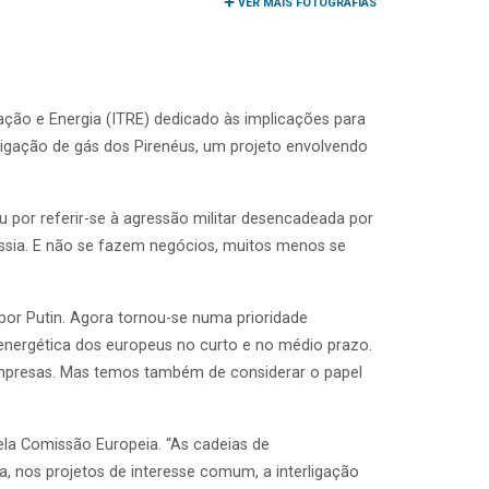
VER MAIS FOTOGRAFIAS
ação e Energia (ITRE) dedicado às implicações para
rligação de gás dos Pirenéus, um projeto envolvendo
por referir-se à agressão militar desencadeada por
Rússia. E não se fazem negócios, muitos menos se
 por Putin. Agora tornou-se numa prioridade
 energética dos europeus no curto e no médio prazo.
 empresas. Mas temos também de considerar o papel
pela Comissão Europeia. “As cadeias de
, nos projetos de interesse comum, a interligação