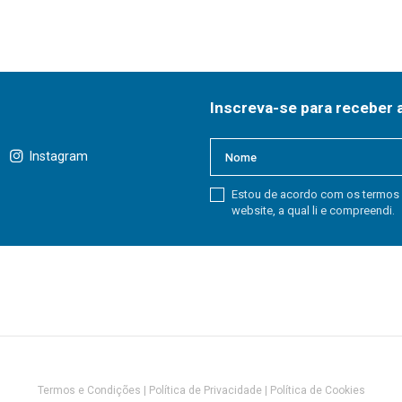
Inscreva-se para receber 
Instagram
Estou de acordo com os termos
website, a qual li e compreendi.
Termos e Condições
|
Política de Privacidade
|
Política de Cookies