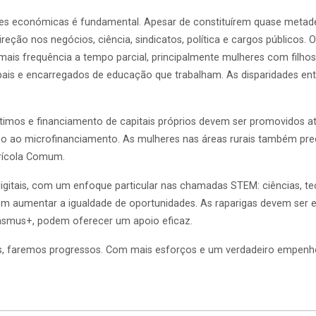
es económicas é fundamental. Apesar de constituírem quase metade
ão nos negócios, ciência, sindicatos, política e cargos públicos. O p
s frequência a tempo parcial, principalmente mulheres com filhos. A
os pais e encarregados de educação que trabalham. As disparidades
imos e financiamento de capitais próprios devem ser promovidos 
 ao microfinanciamento. As mulheres nas áreas rurais também prec
grícola Comum.
itais, com um enfoque particular nas chamadas STEM: ciências, tec
m aumentar a igualdade de oportunidades. As raparigas devem ser e
rasmus+, podem oferecer um apoio eficaz.
s, faremos progressos. Com mais esforços e um verdadeiro empenho