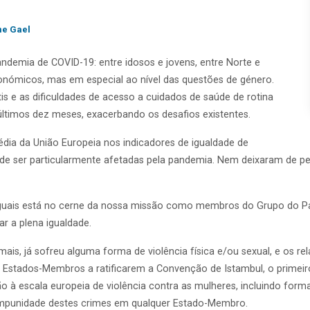
ne Gael
ndemia de COVID-19: entre idosos e jovens, entre Norte e
conómicos, mas em especial ao nível das questões de género.
is e as dificuldades de acesso a cuidados de saúde de rotina
ltimos dez meses, exacerbando os desafios existentes.
dia da União Europeia nos indicadores de igualdade de
de ser particularmente afetadas pela pandemia. Nem deixaram de 
 iguais está no cerne da nossa missão como membros do Grupo do P
r a plena igualdade.
is, já sofreu alguma forma de violência física e/ou sexual, e os r
Estados-Membros a ratificarem a Convenção de Istambul, o primeiro 
 à escala europeia de violência contra as mulheres, incluindo form
o impunidade destes crimes em qualquer Estado-Membro.