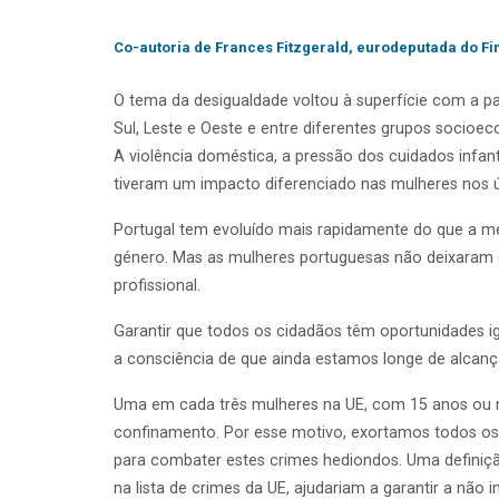
Co-autoria de Frances Fitzgerald, eurodeputada do Fi
O tema da desigualdade voltou à superfície com a pa
Sul, Leste e Oeste e entre diferentes grupos socioe
A violência doméstica, a pressão dos cuidados infant
tiveram um impacto diferenciado nas mulheres nos ú
Portugal tem evoluído mais rapidamente do que a mé
género. Mas as mulheres portuguesas não deixaram 
profissional.
Garantir que todos os cidadãos têm oportunidades
a consciência de que ainda estamos longe de alcança
Uma em cada três mulheres na UE, com 15 anos ou ma
confinamento. Por esse motivo, exortamos todos os 
para combater estes crimes hediondos. Uma definição
na lista de crimes da UE, ajudariam a garantir a nã