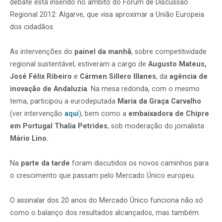
debate está inserido no âmbito do Fórum de Discussão
Regional 2012: Algarve, que visa aproximar a União Europeia
dos cidadãos.
As intervenções do
painel da manhã
, sobre competitividade
regional sustentável, estiveram a cargo de
Augusto Mateus,
José Félix Ribeiro
e
Cármen Sillero Illanes
, da
agência de
inovação de Andaluzia
. Na mesa redonda, com o mesmo
tema, participou a eurodeputada
Maria da Graça Carvalho
(ver intervenção
aqui
), bem como a
embaixadora de Chipre
em Portugal Thalia Petrides
, sob moderação do jornalista
Mário
Lino.
Na
parte da tarde
foram discutidos os novos caminhos para
o crescimento que passam pelo Mercado Único europeu.
O assinalar dos 20 anos do Mercado Único funciona não só
como o balanço dos resultados alcançados, mas também