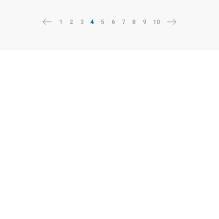
1
2
3
4
5
6
7
8
9
10
Follow me
Facebook
Twitter
LinkedIn
Instagram
Signup to receive the latest news
SEND
I acknowledge and agree to the terms set forth in the