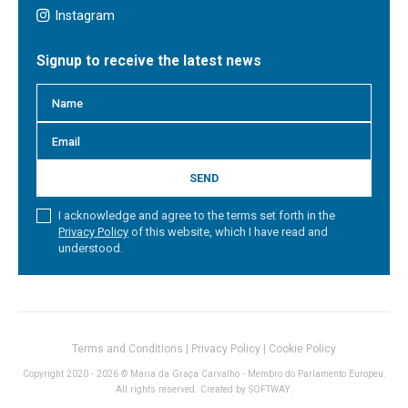
Instagram
Signup to receive the latest news
SEND
I acknowledge and agree to the terms set forth in the
Privacy Policy
of this website, which I have read and
understood.
Terms and Conditions
|
Privacy Policy
|
Cookie Policy
Copyright 2020 - 2026 © Maria da Graça Carvalho - Membro do Parlamento Europeu.
All rights reserved. Created by
SOFTWAY
.