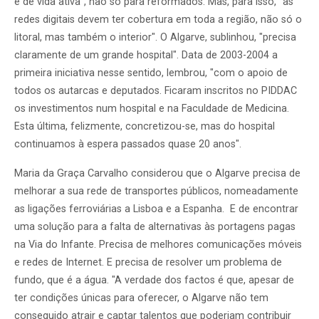
e de vida ativa", não só para reformados. Mas, para isso, "as
redes digitais devem ter cobertura em toda a região, não só o
litoral, mas também o interior". O Algarve, sublinhou, "precisa
claramente de um grande hospital". Data de 2003-2004 a
primeira iniciativa nesse sentido, lembrou, "com o apoio de
todos os autarcas e deputados. Ficaram inscritos no PIDDAC
os investimentos num hospital e na Faculdade de Medicina.
Esta última, felizmente, concretizou-se, mas do hospital
continuamos à espera passados quase 20 anos".
Maria da Graça Carvalho considerou que o Algarve precisa de
melhorar a sua rede de transportes públicos, nomeadamente
as ligações ferroviárias a Lisboa e a Espanha. E de encontrar
uma solução para a falta de alternativas às portagens pagas
na Via do Infante. Precisa de melhores comunicações móveis
e redes de Internet. E precisa de resolver um problema de
fundo, que é a água. "A verdade dos factos é que, apesar de
ter condições únicas para oferecer, o Algarve não tem
conseguido atrair e captar talentos que poderiam contribuir