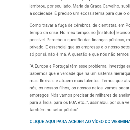
lembrou, por seu lado, Maria da Graça Carvalho, sub
a sociedade. É preciso um ecossistema para que o d
Como travar a fuga de cérebros, de cientistas, em Po
tempo da crise. No meu tempo, no [Instituto]Técnic
possível. Percebo a questão das finanças públicas, 
privado. É essencial que as empresas e o nosso seto
só por si, não é má. A questão é que nós não temos
"A Europa e Portugal têm esse problema. Investiga-s
Sabemos que é verdade que há um sistema hierarquiz
mais flexíveis e atraem mais talentos. Temos que at
nós, os nossos filhos, os nossos netos, vamos paga
empregos. Nós vamos precisar de milhares de analis
para a Índia, para os EUA etc...", assinalou, por su
também no setor público".
CLIQUE AQUI PARA ACEDER AO VÍDEO DO WEBMINA