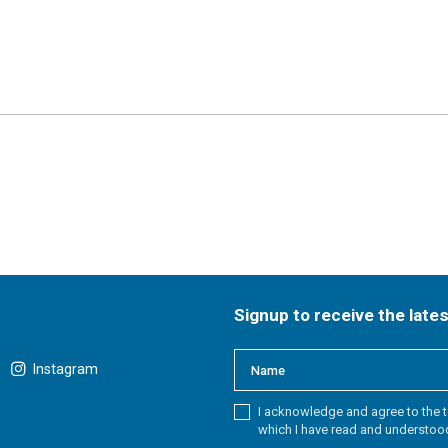
Signup to receive the late
Instagram
I acknowledge and agree to the t
which I have read and understoo