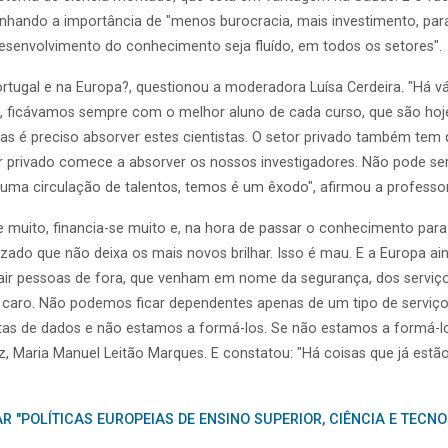
linhando a importância de "menos burocracia, mais investimento, par
esenvolvimento do conhecimento seja fluído, em todos os setores".
rtugal e na Europa?, questionou a moderadora Luísa Cerdeira. "Há vá
o, ficávamos sempre com o melhor aluno de cada curso, que são hoje
mas é preciso absorver estes cientistas. O setor privado também te
r privado comece a absorver os nossos investigadores. Não pode ser 
 uma circulação de talentos, temos é um êxodo", afirmou a professo
e muito, financia-se muito e, na hora de passar o conhecimento para
ado que não deixa os mais novos brilhar. Isso é mau. E a Europa a
rair pessoas de fora, que venham em nome da segurança, dos serviços
r caro. Não podemos ficar dependentes apenas de um tipo de serviç
tas de dados e não estamos a formá-los. Se não estamos a formá-lo
a vez, Maria Manuel Leitão Marques. E constatou: "Há coisas que já es
R "POLÍTICAS EUROPEIAS DE ENSINO SUPERIOR, CIÊNCIA E TECN