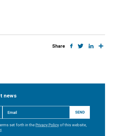
Share
st news
SEND
erms set forth in the
Privacy Policy
of this website,
d.