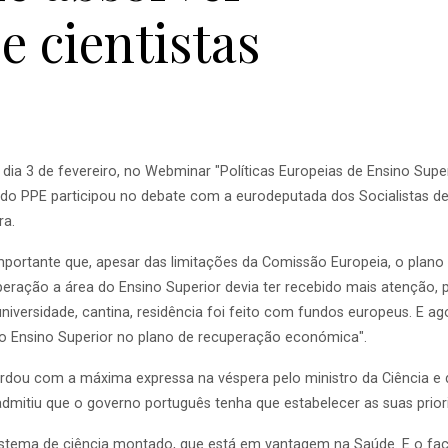
e cientistas
 dia 3 de fevereiro, no Webminar "Políticas Europeias de Ensino Super
da do PPE participou no debate com a eurodeputada dos Socialistas 
ra.
mportante que, apesar das limitações da Comissão Europeia, o plano 
eração a área do Ensino Superior devia ter recebido mais atenção, 
iversidade, cantina, residência foi feito com fundos europeus. E ag
a o Ensino Superior no plano de recuperação económica".
ou com a máxima expressa na véspera pelo ministro da Ciência e do
mitiu que o governo português tenha que estabelecer as suas prior
tema de ciência montado, que está em vantagem na Saúde. E o fact