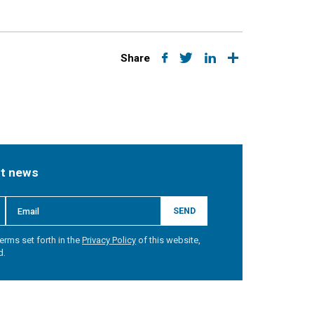
Share
st news
SEND
erms set forth in the
Privacy Policy
of this website,
d.