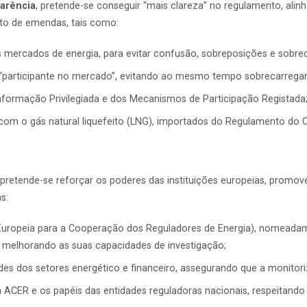
parência
, pretende-se conseguir “mais clareza” no regulamento, ali
nto de emendas, tais como:
s mercados de energia, para evitar confusão, sobreposições e sobrec
de “participante no mercado”, evitando ao mesmo tempo sobrecarregar
nformação Privilegiada e dos Mecanismos de Participação Registada
 com o gás natural liquefeito (LNG), importados do Regulamento do 
 pretende-se reforçar os poderes das instituições europeias, prom
s:
uropeia para a Cooperação dos Reguladores de Energia), nomeadamen
 e melhorando as suas capacidades de investigação;
des dos setores energético e financeiro, assegurando que a monitor
a ACER e os papéis das entidades reguladoras nacionais, respeitando 