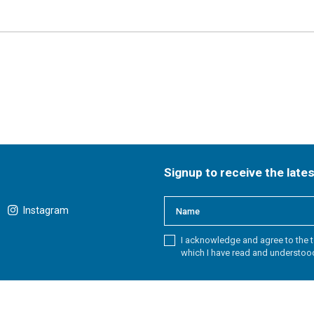
Signup to receive the late
Instagram
I acknowledge and agree to the t
which I have read and understoo