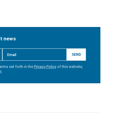
st news
SEND
erms set forth in the
Privacy Policy
of this website,
d.