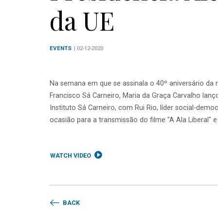
da UE
EVENTS
| 02-12-2020
Na semana em que se assinala o 40º aniversário da 
Francisco Sá Carneiro, Maria da Graça Carvalho lan
Instituto Sá Carneiro, com Rui Rio,
líder social-demo
ocasião para a t
ransmissão do filme "A Ala Liberal" e
WATCH VIDEO
BACK