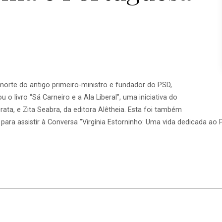
morte do antigo primeiro-ministro e fundador do PSD,
çou
o livro “Sá Carneiro e a Ala Liberal”, uma iniciativa do
crata
, e Zita Seabra, da editora Alêtheia. Esta foi também
 para assistir à
Conversa
"Virgínia Estorninho: Uma vida dedicada ao 