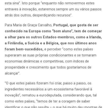
esta sina”. Isto porque “enquanto não removermos estes
entraves à inovação, estaremos sempre um ou vários passos
atrás dos outros, desperdiçando recursos”.
Para Maria de Graça Carvalho,
Portugal, que gosta de ser
conhecido na Europa como “bom aluno”, tem de começar
a olhar para os outros Estados-membros, como a Irlanda,
a Finlândia, a Suécia e a Bélgica, que nos últimos anos
foram bem-sucedidos,
e perceber “como estes países
superaram as suas próprias condicionantes e se tornaram
economias dinâmicas e competitivas, com índices de
prosperidade e crescimento que todos gostaríamos de
alcançar”.
“O que estes países fizeram foi criar, passo a passo, os
ingredientes necessários a um ecossistema favorável à
inovação”, rematou a eurodeputada, considerando que, tal
como estes países, “temos de ter a coragem de saber
identificar o que não resulta – o que há muito deu mostras de