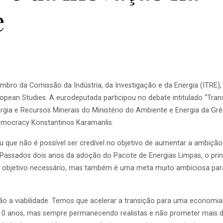
e
o da Comissão da Indústria, da Investigação e da Energia (ITRE), par
ropean Studies. A eurodeputada participou no debate intitulado “Tran
ia e Recursos Minerais do Ministério do Ambiente e Energia da Gréci
 Democracy Konstantinos Karamanlis.
u que não é possível ser credível no objetivo de aumentar a ambiçã
"Passados ​​dois anos da adoção do Pacote de Energias Limpas, o prin
 objetivo necessário, mas também é uma meta muito ambiciosa para 
ão a viabilidade. Temos que acelerar a transição para uma economia
0 anos, mas sempre permanecendo realistas e não prometer mais do 