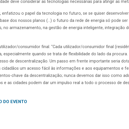
idade deve considerar as tecnologias necessárias para atingir as met
, enfatizou o papel da tecnologia no futuro, se se quiser desenvolve
ase dos nossos planos (...) o futuro da rede de energia só pode ser 
s, no armazenamento, na gestão de energia inteligente, integração de
lizador/consumidor final. "Cada utilizador/consumidor final (residênci
, especialmente quando se trata de flexibilidade do lado da procur
esso de descentralização. Um passo em frente importante seria do
os cidadãos um acesso fácil às informações e aos equipamentos e f
tos-chave da descentralização; nunca devemos dar isso como adqui
s e as cidades podem dar um impulso real a todo o processo de desc
O DO EVENTO