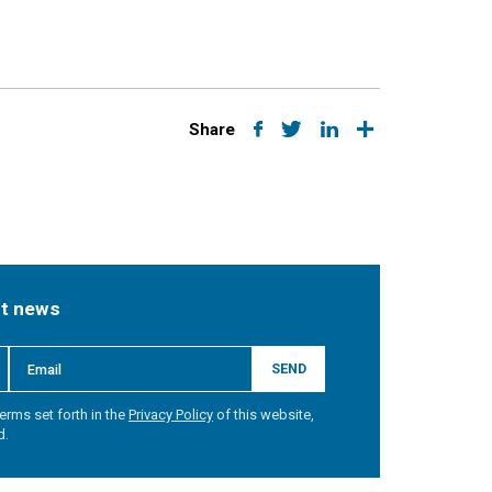
Share
st news
SEND
erms set forth in the
Privacy Policy
of this website,
d.