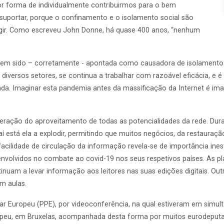
r forma de individualmente contribuirmos para o bem
uportar, porque o confinamento e o isolamento social são
agir. Como escreveu John Donne, há quase 400 anos, “nenhum
s tem sido – corretamente - apontada como causadora de isolamento
 diversos setores, se continua a trabalhar com razoável eficácia, e é
ada. Imaginar esta pandemia antes da massificação da Internet é im
leração do aproveitamento de todas as potencialidades da rede. Dur
 aí está ela a explodir, permitindo que muitos negócios, da restaur
facilidade de circulação da informação revela-se de importância ine
ca envolvidos no combate ao covid-19 nos seus respetivos países. As 
uam a levar informação aos leitores nas suas edições digitais. Out
m aulas.
ular Europeu (PPE), por videoconferência, na qual estiveram em sim
opeu, em Bruxelas, acompanhada desta forma por muitos eurodeputa