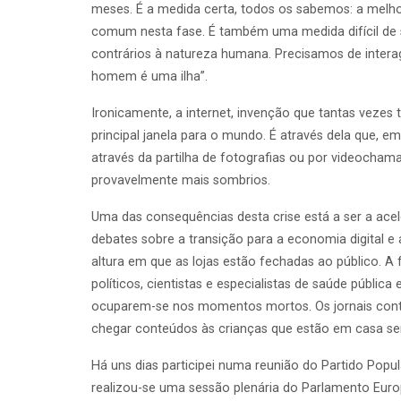
meses. É a medida certa, todos os sabemos: a melho
comum nesta fase. É também uma medida difícil de s
contrários à natureza humana. Precisamos de inter
homem é uma ilha”.
Ironicamente, a internet, invenção que tantas veze
principal janela para o mundo. É através dela que, em
através da partilha de fotografias ou por videocham
provavelmente mais sombrios.
Uma das consequências desta crise está a ser a ace
debates sobre a transição para a economia digital e
altura em que as lojas estão fechadas ao público. A 
políticos, cientistas e especialistas de saúde públi
ocuparem-se nos momentos mortos. Os jornais contin
chegar conteúdos às crianças que estão em casa se
Há uns dias participei numa reunião do Partido Pop
realizou-se uma sessão plenária do Parlamento Eur