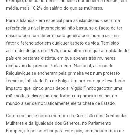
exemplo, que os homens islandeses continuem a receber, em
média, mais 10,2% de salário do que as mulheres.
Para a Islândia - em especial para as islandesas -, ser uma
referência a nível internacional não basta, se o facto de ter
nascido com um determinado género continuar a ser um
fator diferenciador em qualquer aspeto da vida. Tem sido
assim desde que, em 1975, numa altura em que a realidade do
país era bastante distinta, em que apenas três mulheres
ocupavam lugares no Parlamento Nacional, as ruas de
Reiquiavique se encheram pela primeira vez num protesto
feminino, intitulado Dia de Folga. Um protesto que teve tanto
impacto que, cinco anos depois, Vigdis Finnbogadottir, uma
mãe solteira divorciada, se tornou na primeira mulher no
mundo a ser democraticamente eleita chefe de Estado.
Como mulher, e como membro da Comissão dos Direitos das
Mulheres e da Igualdade dos Géneros, no Parlamento
Europeu, só posso olhar para este país, com pouco mais de