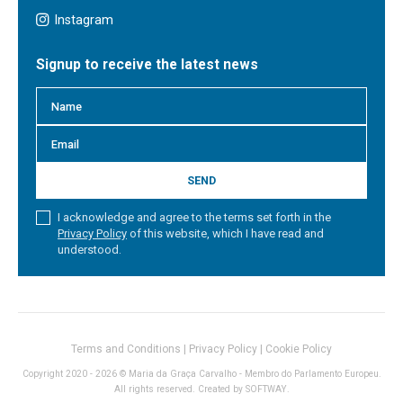
Instagram
Signup to receive the latest news
SEND
I acknowledge and agree to the terms set forth in the
Privacy Policy
of this website, which I have read and
understood.
Terms and Conditions
|
Privacy Policy
|
Cookie Policy
Copyright 2020 - 2026 © Maria da Graça Carvalho - Membro do Parlamento Europeu.
All rights reserved. Created by
SOFTWAY
.